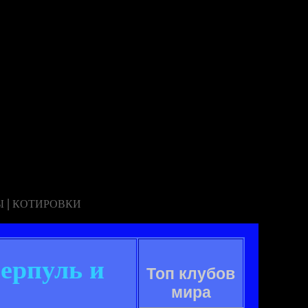
|
Ы
КОТИРОВКИ
ерпуль и
Топ клубов
мира