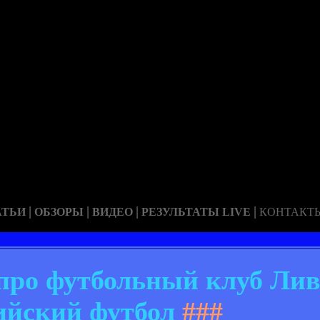
|
|
|
|
АТЬИ
ОБЗОРЫ
ВИДЕО
РЕЗУЛЬТАТЫ LIVE
КОНТАКТ
 про футбольный клуб Лив
ийский футбол
###