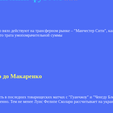
 вяло действуют на трансферном рынке – "Манчестер Сити", каж
что трата умопомрачительной суммы
о до Макаренко
ь в последних товарищеских матчах с "Гуанчжоу" и "Ченгду Бле
твенно. Тем не менее Луис Фелипе Сколари рассчитывает на укра