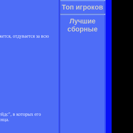
Топ игроков
Лучшие
сборные
ется, отдувается за всю
йдс", в которых его
инца.