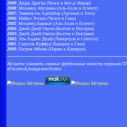
2009
: Дидье Дрогба (Челси и Кот-д'-Ивуар)
2008
: Мохамед Абутрика (Аль-Ахли и Египет)
2007
: Эммануэль Адебайор (Арсенал и Того)
2006
: Майкл Эссьен (Челси и Гана)
2005
: Мохамед Баракат (Аль-Ахли и Египет)
2004
: Джей-Джей Окоча (Болтон и Нигерия)
2003
: Джей-Джей Окоча (Болтон и Нигерия)
2002
: Эль-Хаджи Диуф (Ливерпуль и Сенегал)
2001
: Самуэль Куффур (Бавария и Гана)
2000
: Патрик Мбома (Парма и Камерун)
Желаете узнавать главные футбольные новости первыми?
П
вFacebook,InstagramиTwitter.