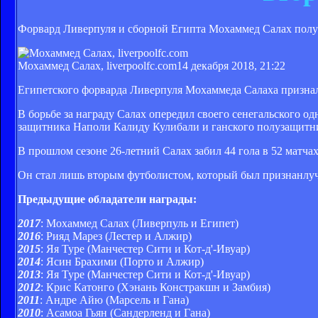
Форвард Ливерпуля и сборной Египта Мохаммед Салах полу
Мохаммед Салах, liverpoolfc.com
14 декабря 2018, 21:22
Египетского форварда Ливерпуля Мохаммеда Салаха призна
В борьбе за награду Салах опередил своего сенегальского 
защитника Наполи Калиду Кулибали и ганского полузащитни
В прошлом сезоне 26-летний Салах забил 44 гола в 52 матчах
Он стал лишь вторым футболистом, который был признан
лу
Предыдущие обладатели награды:
2017
: Мохаммед Салах (Ливерпуль и Египет)
2016
: Рияд Марез (Лестер и Алжир)
2015
: Яя Туре (Манчестер Сити и Кот-д'-Ивуар)
2014
: Ясин Брахими (Порто и Алжир)
2013
: Яя Туре (Манчестер Сити и Кот-д'-Ивуар)
2012
: Крис Катонго (Хэнань Констракшн и Замбия)
2011
: Андре Айю (Марсель и Гана)
2010
: Асамоа Гьян (Сандерленд и Гана)