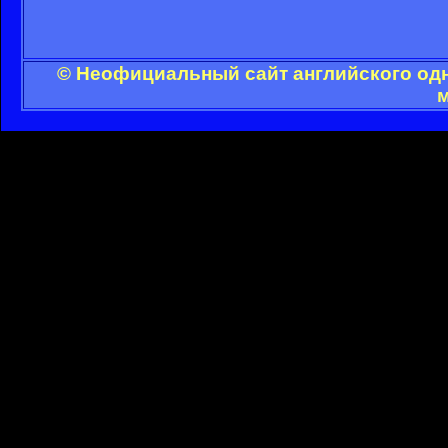
© Неофициальный сайт английского одн
м