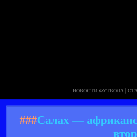
|
НОВОСТИ ФУТБОЛА
СТ
###
Салах — африканс
втор