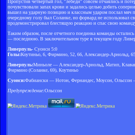
Пропустив четвертый гол, "лебеди" совсем отчаялись и поте
почувствовали запах крови и задались целью добить соперни
вышел на ударную позицию и классным ударом послал мяч п
очередному голу был Соланке, но форвард не использовал с
продемонстрировал блестящую реакцию и спас свою команду
Таким образом, после отчетного поединка команды остались
— последнюю. В заключительном туре в текущем году Ливерп
Ливерпуль
- Суонси 5:0
Голы:
Коутиньо, 6, Фирмино, 52, 66, Александер-Арнольд, 6
Ливерпуль:
Миньоле — Александер-Арнольд, Матип, Клаван,
Фирмино (Соланке, 69), Коутиньо
Суонси:
Фабиански — Нотон, Фернандес, Моусон, Ольссон — 
Предупреждение:
Ольссон