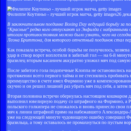
Филиппе Коутиньо - лучший игрок матча, getty images
26 дека
В заключительном поединке Boxing Day ведущий борьбу за п
"Красные" редко кого отпускают из Энфилда с набранными оч
итогам противостояния можно было узнать, чего на сегодня
Леона Бриттона, для которого отчетный поединок стал пер
Как показала встреча, особой борьбы не получилось, хозяев
удар в створ ворот воплотили в забитый гол — на 6-й минут
бразилец вторым касанием аккуратно уложил мяч под самую
После забитого гола подопечные Клоппа не остановились на
протяжении всего первого тайма и не стеснялись пробивать 
преимущество в счете имел Фирмино уже в компенсированное
скучно и он решил лишний раз убрать мяч под себя, а затем
Вторая половина встречи обернулась настоящим кошмаром дл
выполнил ювелирную подачу со штрафного на Фирмино, а Ро
польского голкипера не снижалось и вновь принесло свои п
мяч к линии штрафной прямо на набежавшего Александера-Ар
уже на следующей минуте чудовищную ошибку совершил Фер,
бразильца, а тому оставалось не промахнуться по пустым вор