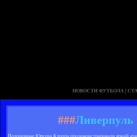
|
НОВОСТИ ФУТБОЛА
СТ
###
Ливерпуль 
Подопечные Юргена Клоппа продемонстрировали яркий атаку