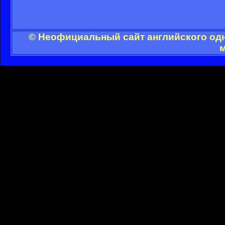
© Неофициальный сайт английского одн
м