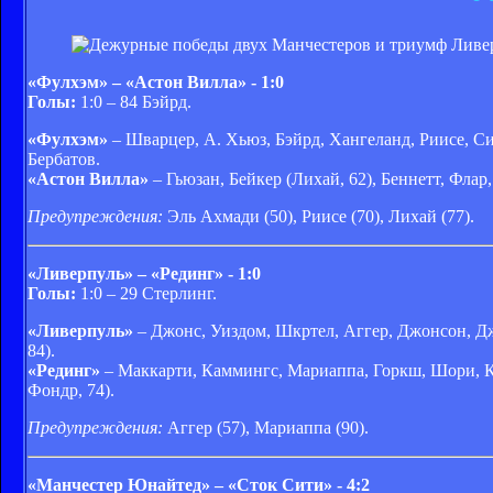
«Фулхэм» – «Астон Вилла» - 1:0
Голы:
1:0 – 84 Бэйрд.
«Фулхэм»
– Шварцер, А. Хьюз, Бэйрд, Хангеланд, Риисе, Сид
Бербатов.
«Астон Вилла»
– Гьюзан, Бейкер (Лихай, 62), Беннетт, Флар
Предупреждения:
Эль Ахмади (50), Риисе (70), Лихай (77).
«Ливерпуль» – «Рединг» - 1:0
Голы:
1:0 – 29 Стерлинг.
«Ливерпуль»
– Джонс, Уиздом, Шкртел, Аггер, Джонсон, Дж
84).
«Рединг»
– Маккарти, Каммингс, Мариаппа, Горкш, Шори, Ка
Фондр, 74).
Предупреждения:
Аггер (57), Мариаппа (90).
«Манчестер Юнайтед» – «Сток Сити» - 4:2