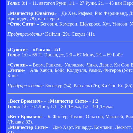
Голы:
0:1 – 11, автогол Руни, 1:1 – 27 Руни, 2:1 – 45 ван Перс
«Манчестер Юнайтед»
– Де Хеа, Рафаэл, Рио Фердинанд, Дж
Эрнандес, 78), ван Перси.
«Сток Сити»
– Бегович, Кэмерон, Шоукросс, Хут, Уилсон, Уо
Предупреждения:
Кайтли (29), Скоулз (41).
«Суонси» – «Уиган» - 2:1
Голы:
1:0 – 65 П. Эрнандес, 2:0 – 67 Мичу, 2:1 – 69 Бойс.
«Суонси»
– Ворм, Ранхель, Уилльямс, Чико, Дэвис, Ки Сон Ен
«Уиган»
– Аль-Хабси, Бойс, Колдуэлл, Рамис, Фигероа (Уотсо
Коне.
Предупреждения:
Босежур (74), Ранхель (76), Ки Сон Ен (85),
«Вест Бромвич» – «Манчестер Сити» - 1:2
Голы:
1:0 – 67 Лонг, 1:1 – 80 Джеко, 1:2 – 90 Джеко.
«Вест Бромвич»
– Б. Фостер, Тамаш, Ольссон, Маколей, Рид
(Лукаку, 82).
«Манчестер Сити»
– Джо Харт, Ричардс, Компани, Лескотт, 
82).