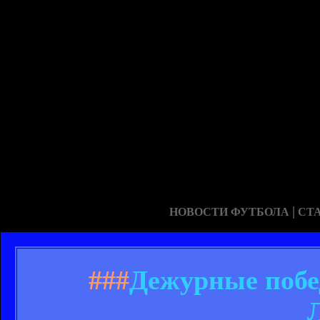
|
НОВОСТИ ФУТБОЛА
СТ
###
Дежурные побе