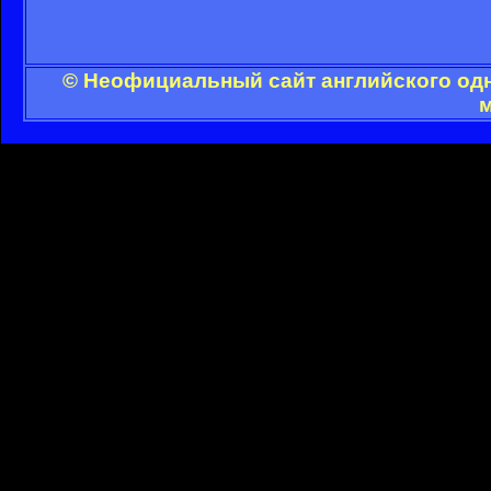
© Неофициальный сайт английского одн
м