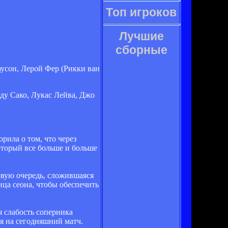
Топ игроков
Лучшие
сборные
усон, Лерой Фер (Рикки ван
ду Сако, Лукас Лейва, Джо
рила о том, что через
оторый все больше и больше
ервую очередь, сложившаяся
нца сеона, чтобы обеспечить
я слабость соперника
я на сегодняшний матч.