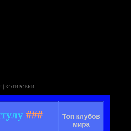
|
Ы
КОТИРОВКИ
итулу
###
Топ клубов
мира