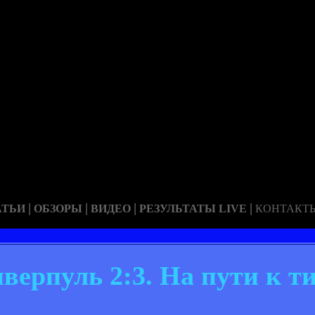
|
|
|
|
АТЬИ
ОБЗОРЫ
ВИДЕО
РЕЗУЛЬТАТЫ LIVE
КОНТАКТ
верпуль 2:3. На пути к т