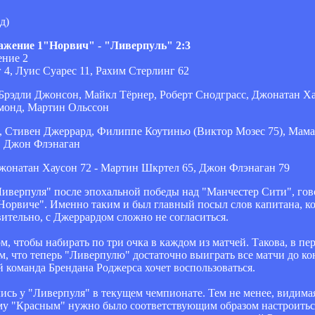
д)
"Норвич" - "Ливерпуль" 2:3
 4, Луис Суарес 11, Рахим Стерлинг 62
Брэдли Джонсон, Майкл Тёрнер, Роберт Снодграсс, Джонатан Ха
дмонд, Мартин Ольссон
 Стивен Джеррард, Филиппе Коутиньо (Виктор Мозес 75), Мама
, Джон Флэнаган
Джонатан Хаусон 72 - Мартин Шкртел 65, Джон Флэнаган 79
иверпуля" после эпохальной победы над "Манчестер Сити", гово
 "Норвиче". Именно таким и был главный посыл слов капитана, к
ительно, с Джеррардом сложно не согласиться.
ом, чтобы набирать по три очка в каждом из матчей. Такова, в п
ом, что теперь "Ливерпулю" достаточно выиграть все матчи до ко
 команда Брендана Роджерса хочет воспользоваться.
ись у "Ливерпуля" в текущем чемпионате. Тем не менее, видима
ому "Красным" нужно было соответствующим образом настроитьс