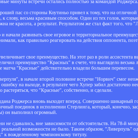
товые минуты встречи остались полностью за командой Роджерса
роший пас со стороны Коутиньо привел к тому, что на отличной
о, к слову, весьма красивым способом. Один из тех голов, котор
на не красота, а результат. Результатом же стал факт того, что "
о и начали развивать свое игровое и территориальное преимущес
онимали, как правильно реагировать на действия оппонента, поэт
увеличивает свое преимущество. На этот раз в роли ассистента 
личил преимущество "Красных" в счете, что выглядело весьма 
те матча "Красные" действительно владели большим перевесом.
ерпуля", в начале второй половине встречи "Норвич" смог неожи
шибку на выходе, в результате чего Хупер забил достаточно не
растеряться, что "Красные", собственно, и сделали.
ндана Роджерса вновь выходит вперед. Совершенно шикарный го
тличный поединок в исполнении Стерлинга, который, конечно, 
ты) он выполнил огромный.
они не сдавались, вне зависимости от обстоятельств. На 78-й ми
них реальной возможности не было. Таким образом, "Ливерпуль"
х" к вожделенному чемпионскому титулу.