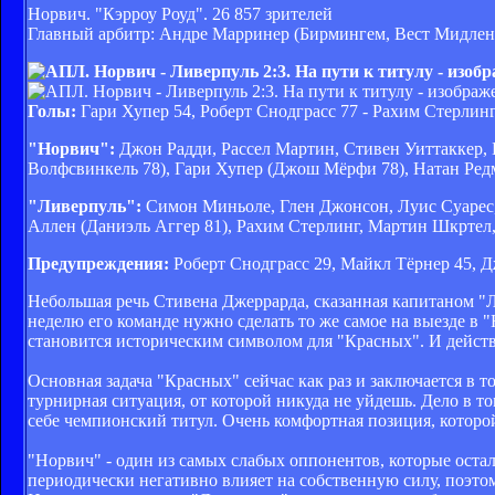
Норвич. "Кэрроу Роуд". 26 857 зрителей
Главный арбитр: Андре Марринер (Бирмингем, Вест Мидлен
Голы:
Гари Хупер 54, Роберт Снодграсс 77 - Рахим Стерлинг
"Норвич":
Джон Радди, Рассел Мартин, Стивен Уиттаккер, 
Волфсвинкель 78), Гари Хупер (Джош Мёрфи 78), Натан Ре
"Ливерпуль":
Симон Миньоле, Глен Джонсон, Луис Суарес,
Аллен (Даниэль Аггер 81), Рахим Стерлинг, Мартин Шкртел
Предупреждения:
Роберт Снодграсс 29, Майкл Тёрнер 45, 
Небольшая речь Стивена Джеррарда, сказанная капитаном "Л
неделю его команде нужно сделать то же самое на выезде в
становится историческим символом для "Красных". И действ
Основная задача "Красных" сейчас как раз и заключается в т
турнирная ситуация, от которой никуда не уйдешь. Дело в т
себе чемпионский титул. Очень комфортная позиция, которой
"Норвич" - один из самых слабых оппонентов, которые остал
периодически негативно влияет на собственную силу, поэт