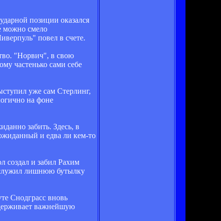
.
 ударной позиции оказался
ые можно смело
Ливерпуль" повел в счете.
тво. "Норвич", в свою
ому частенько сами себе
выступил уже сам Стерлинг,
логично на фоне
данно забить. Здесь, в
ожиданный и едва ли кем-то
л создал и забил Рахим
заслужил лишнюю бутылку
нуте Снодграсс вновь
 одерживает важнейшую