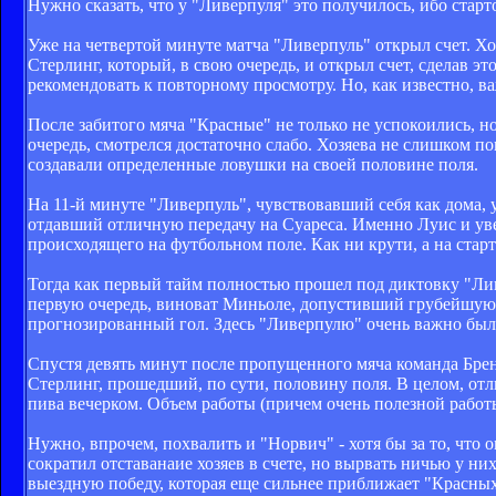
Нужно сказать, что у "Ливерпуля" это получилось, ибо стар
Уже на четвертой минуте матча "Ливерпуль" открыл счет. Хо
Стерлинг, который, в свою очередь, и открыл счет, сделав эт
рекомендовать к повторному просмотру. Но, как известно, важ
После забитого мяча "Красные" не только не успокоились, н
очередь, смотрелся достаточно слабо. Хозяева не слишком п
создавали определенные ловушки на своей половине поля.
На 11-й минуте "Ливерпуль", чувствовавший себя как дома, 
отдавший отличную передачу на Суареса. Именно Луис и уве
происходящего на футбольном поле. Как ни крути, а на стар
Тогда как первый тайм полностью прошел под диктовку "Лив
первую очередь, виноват Миньоле, допустивший грубейшую о
прогнозированный гол. Здесь "Ливерпулю" очень важно было 
Спустя девять минут после пропущенного мяча команда Бре
Стерлинг, прошедший, по сути, половину поля. В целом, о
пива вечерком. Объем работы (причем очень полезной рабо
Нужно, впрочем, похвалить и "Норвич" - хотя бы за то, что 
сократил отставанаие хозяев в счете, но вырвать ничью у 
выездную победу, которая еще сильнее приближает "Красны